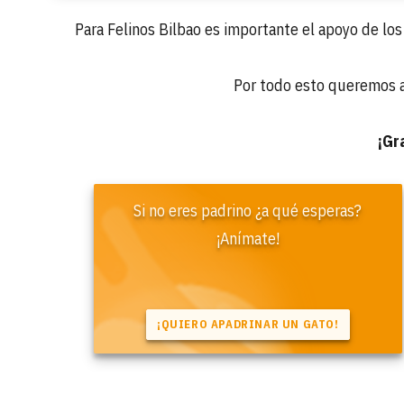
Para Felinos Bilbao es importante el apoyo de lo
Por todo esto queremos 
¡Gr
Si no eres padrino ¿a qué esperas?
¡Anímate!