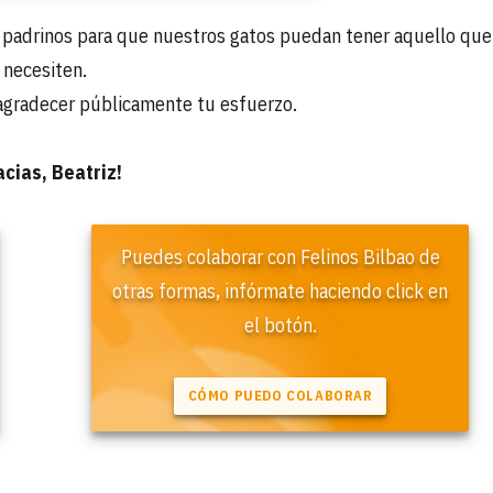
s padrinos para que nuestros gatos puedan tener aquello que
necesiten.
agradecer públicamente tu esfuerzo.
acias, Beatriz!
Puedes colaborar con Felinos Bilbao de
otras formas, infórmate haciendo click en
el botón.