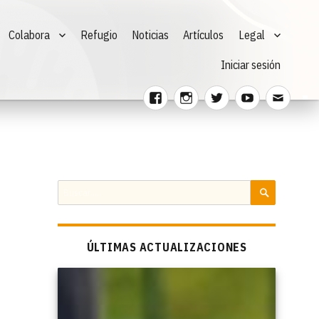
Colabora
Refugio
Noticias
Artículos
Legal
Iniciar sesión
Facebook
Instagram
Twitter
Youtube
Corre
electr
Buscar
por:
BUSCAR
ÚLTIMAS ACTUALIZACIONES